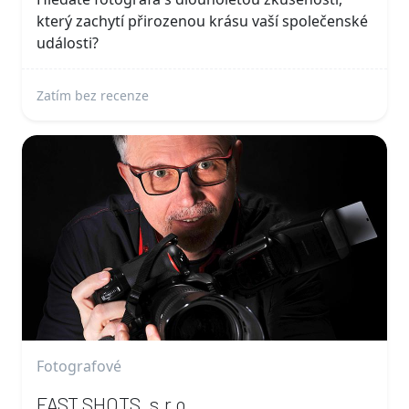
který zachytí přirozenou krásu vaší společenské
události?
Zatím bez recenze
Fotografové
FAST SHOTS, s.r.o.