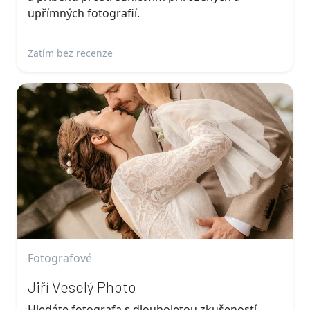
upřímných fotografií.
Zatím bez recenze
Fotografové
Jiří Veselý Photo
Hledáte fotografa s dlouholetou zkušeností,