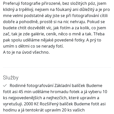
Preferuji fotografie přirozené, bez složitých póz, jsem
klidný a trpělivý, nejsem na fóukaný ani důležitý a je pro
mne velmi podstatné aby jste se při fotografování cítili
dobře a pohodlně, prostě si na nic nehraju. Pokud se
budete chtít dozvědět víc, jak fotím a za kolik, co jsem
zač, tak je zde galérie, ceník, něco o mně a tak. Třeba
pak spolu uděláme nějaké povedené fotky. A prý to
umím s dětmi co se nerady fotí.
A to je na úvod všechno.
Služby
Rodinné fotografování Základní balíček Budeme
fotit asi 45 min uděláme hromadu fotek a já vyberu 10
ks nejpovedenějších a nejhezčích, které upravím a
vyretušuji. 2000 Kč Rozšířený balíček Budeme fotit asi
hodinu a já tentokrát upravím 20 ks vašich