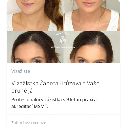
Vizážisté
Vizážistka Žaneta Hrůzová = Vaše
druhé já
Profesionální vizážistka s 9 letou praxí a
akreditací MŠMT.
Zatím bez recenze