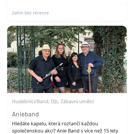
Zatím bez recenze
Hudebníci/Band, DJs, Zábavní umělci
Anieband
Hledáte kapelu, která roztančí každou
společenskou akci? Anie Band s více než 15 lety