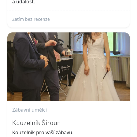
a událost.
Zatím bez recenze
Zábavní umělci
Kouzelník Široun
Kouzelník pro vaší zábavu.